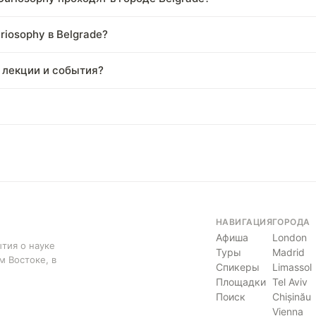
iosophy в Belgrade?
 лекции и события?
НАВИГАЦИЯ
ГОРОДА
Афиша
London
тия о науке
Туры
Madrid
м Востоке, в
Спикеры
Limassol
Площадки
Tel Aviv
Поиск
Chișinău
Vienna