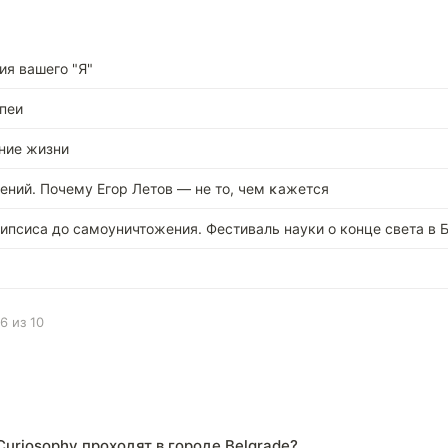
ия вашего "Я"
пеи
ние жизни
ний. Почему Егор Летов — не то, чем ĸажется
ипсиса до самоуничтожения. Фестиваль науки о конце света в 
6 из 10
uriosophy проходят в городе Belgrade?