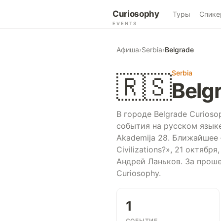
Curiosophy
Туры
Спике
EVENTS
Афиша
›
Serbia
›
Belgrade
Serbia
🇷🇸
Belg
В городе Belgrade Curios
события на русском языке
Akademija 28. Ближайшее —
Civilizations?», 21 октяб
Андрей Ланьков. За прош
Curiosophy.
1
СОБЫТИЕ