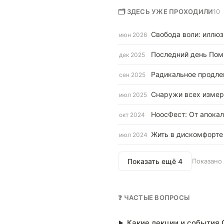
🗂 ЗДЕСЬ УЖЕ ПРОХОДИЛИ
10
Свобода воли: иллюз
июн 2026
Последний день Пом
дек 2025
Радикальное продле
сен 2025
Снаружи всех измере
июл 2025
НоосФест: От апокал
окт 2024
Жить в дискомфорте
июл 2024
Показать ещё 4
Показано 
❓ ЧАСТЫЕ ВОПРОСЫ
Какие лекции и события C