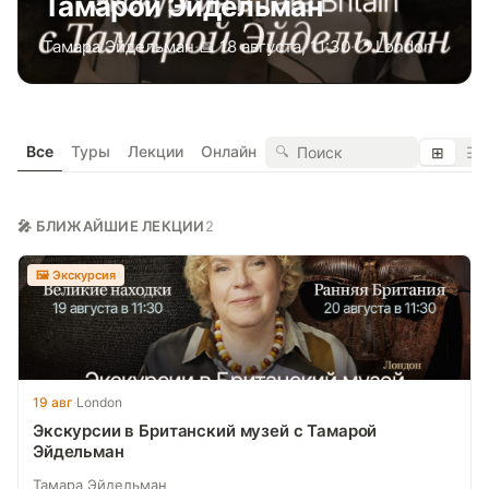
Тамарой Эйдельман
Тамара Эйдельман
·
📅 18 августа, 11:30
·
📍 London
Все
Туры
Лекции
Онлайн
🔍
⊞
☰
🎤 БЛИЖАЙШИЕ ЛЕКЦИИ
2
🖼 Экскурсия
19 авг
·
London
Экскурсии в Британский музей с Тамарой
Эйдельман
Тамара Эйдельман