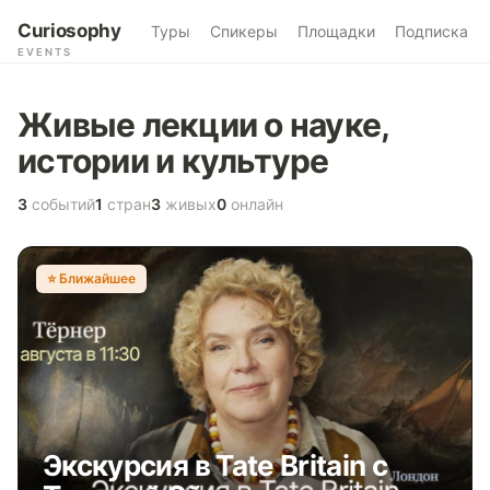
Curiosophy
Туры
Спикеры
Площадки
Подписка
EVENTS
Живые лекции о науке,
истории и культуре
3
событий
1
стран
3
живых
0
онлайн
⭐️ Ближайшее
Экскурсия в Tate Britain с