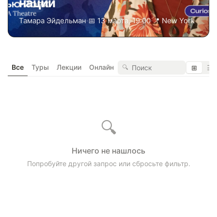
нации
Тамара Эйдельман
·
📅 13 марта, 19:00
·
📍 New York
Все
Туры
Лекции
Онлайн
🔍
⊞
☰
🔍
Ничего не нашлось
Попробуйте другой запрос или сбросьте фильтр.