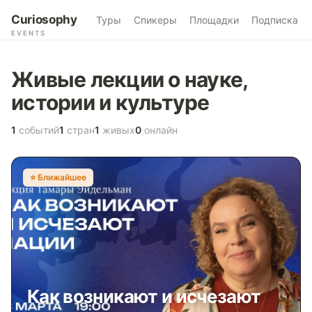
Curiosophy
Туры
Спикеры
Площадки
Подписка
EVENTS
Живые лекции о науке,
истории и культуре
1
событий
1
стран
1
живых
0
онлайн
⭐️ Ближайшее
Как возникают и исчезают