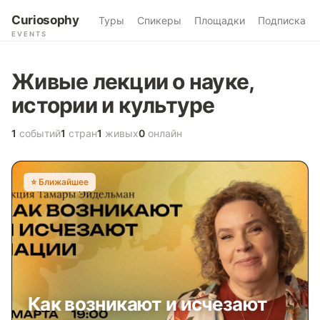
Curiosophy
Туры
Спикеры
Площадки
Подписка
EVENTS
Живые лекции о науке,
истории и культуре
1
событий
1
стран
1
живых
0
онлайн
⭐️ Ближайшее
Как возникают и исчезают