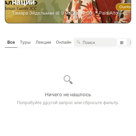
нации
Тамара Эйдельман
·
📅 9 марта, 19:00
·
📍 Palo Alto
Все
Туры
Лекции
Онлайн
🔍
⊞
☰
🔍
Ничего не нашлось
Попробуйте другой запрос или сбросьте фильтр.