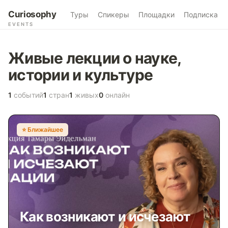
Curiosophy
Туры
Спикеры
Площадки
Подписка
EVENTS
Живые лекции о науке,
истории и культуре
1
событий
1
стран
1
живых
0
онлайн
⭐️ Ближайшее
Как возникают и исчезают