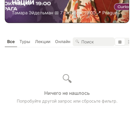
нации
Тамара Эйдельман
·
📅 7 октября, 19:00
·
📍 Prague
Все
Туры
Лекции
Онлайн
🔍
⊞
☰
🔍
Ничего не нашлось
Попробуйте другой запрос или сбросьте фильтр.