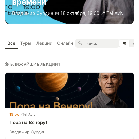
времени
Владимир Сурдин
·
📅 18 октября, 19:00
·
📍 Tel Aviv
Все
Туры
Лекции
Онлайн
🔍
⊞
☰
🎤 БЛИЖАЙШИЕ ЛЕКЦИИ
1
19 окт
·
Tel Aviv
Пора на Венеру!
Владимир Сурдин