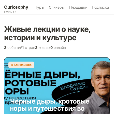
Curiosophy
Туры
Спикеры
Площадки
Подписка
EVENTS
Живые лекции о науке,
истории и культуре
2
событий
1
стран
2
живых
0
онлайн
⭐️ Ближайшее
Чёрные дыры, кротовые
норы и путешествия во