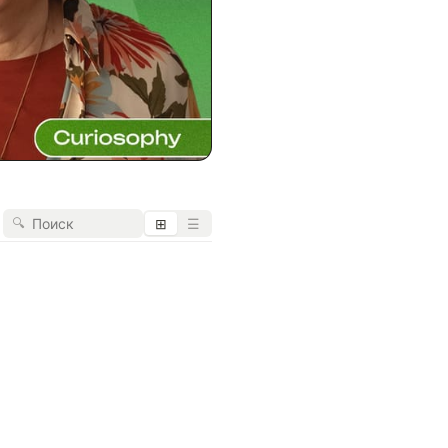
🔍
⊞
☰