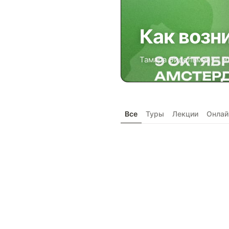
Как возн
Тамара Эйдельман
·
📅 9
Все
Туры
Лекции
Онлай