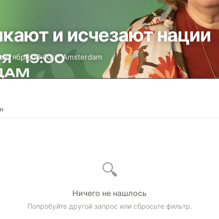
икают и исчезают нации
 октября, 19:00
·
📍 Amsterdam
н
🔍
Ничего не нашлось
Попробуйте другой запрос или сбросьте фильтр.