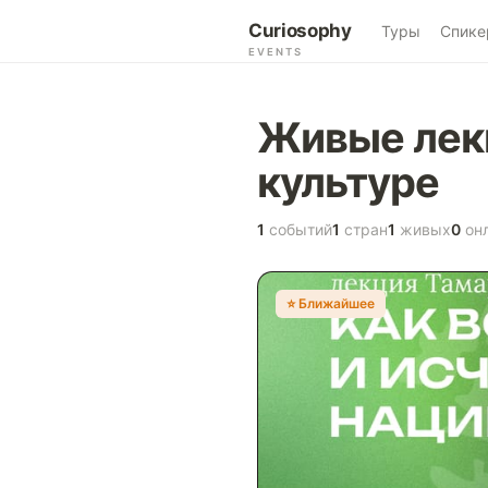
Curiosophy
Туры
Спике
EVENTS
Живые лекц
культуре
1
событий
1
стран
1
живых
0
он
⭐️ Ближайшее