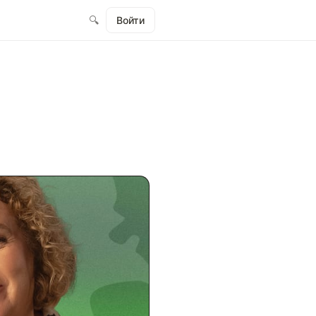
🔍
Войти