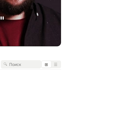
"
🔍
⊞
☰