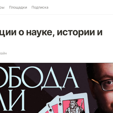
ры
Площадки
Подписка
ии о науке, истории и
лайн