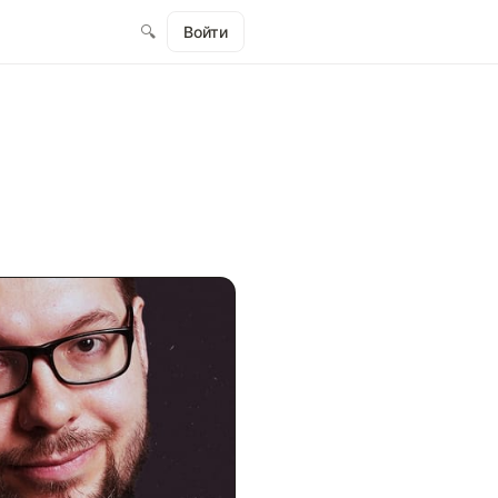
🔍
Войти