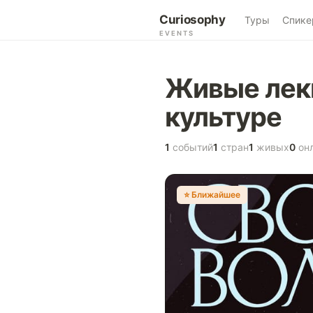
Curiosophy
Туры
Спике
EVENTS
Живые лекц
культуре
1
событий
1
стран
1
живых
0
он
⭐️ Ближайшее