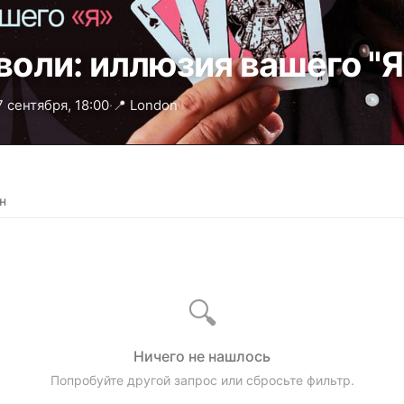
воли: иллюзия вашего "Я
7 сентября, 18:00
·
📍 London
н
🔍
Ничего не нашлось
Попробуйте другой запрос или сбросьте фильтр.