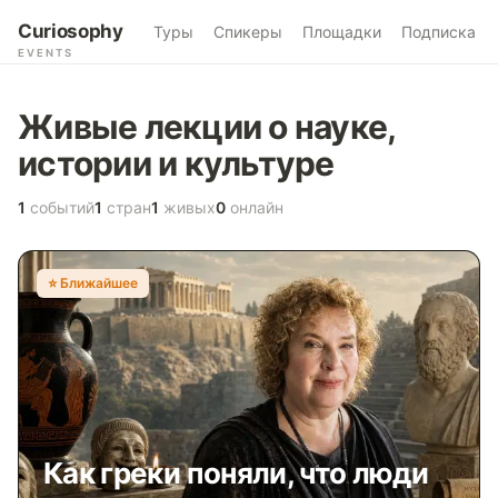
Curiosophy
Туры
Спикеры
Площадки
Подписка
EVENTS
Живые лекции о науке,
истории и культуре
1
событий
1
стран
1
живых
0
онлайн
⭐️ Ближайшее
Как греки поняли, что люди