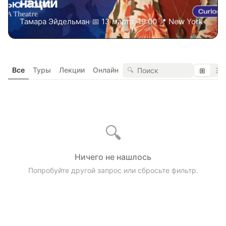
нации
Тамара Эйдельман
·
📅 13 марта, 19:00
·
📍 New York
Все
Туры
Лекции
Онлайн
🔍
⊞
☰
🔍
Ничего не нашлось
Попробуйте другой запрос или сбросьте фильтр.