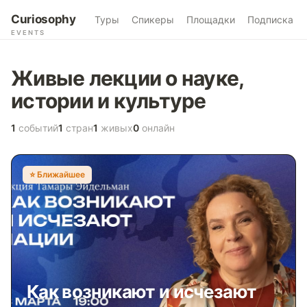
Curiosophy
Туры
Спикеры
Площадки
Подписка
EVENTS
Живые лекции о науке,
истории и культуре
1
событий
1
стран
1
живых
0
онлайн
⭐️ Ближайшее
Как возникают и исчезают