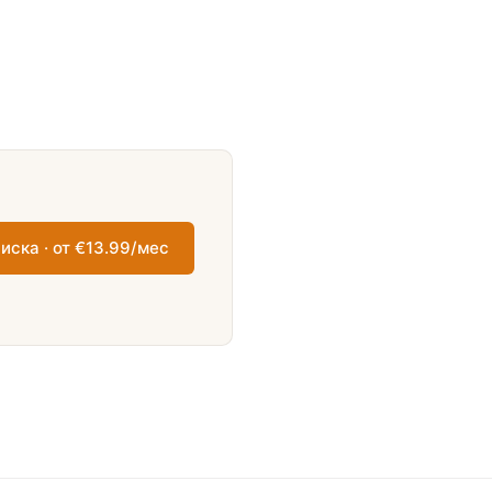
иска · от €13.99/мес