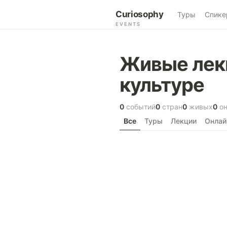
Curiosophy
Туры
Спике
EVENTS
Живые лекц
культуре
0
событий
0
стран
0
живых
0
он
Все
Туры
Лекции
Онлай