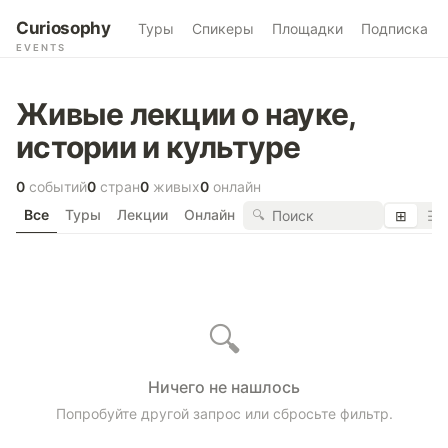
Curiosophy
Туры
Спикеры
Площадки
Подписка
EVENTS
Живые лекции о науке,
истории и культуре
0
событий
0
стран
0
живых
0
онлайн
Все
Туры
Лекции
Онлайн
🔍
⊞
☰
🔍
Ничего не нашлось
Попробуйте другой запрос или сбросьте фильтр.