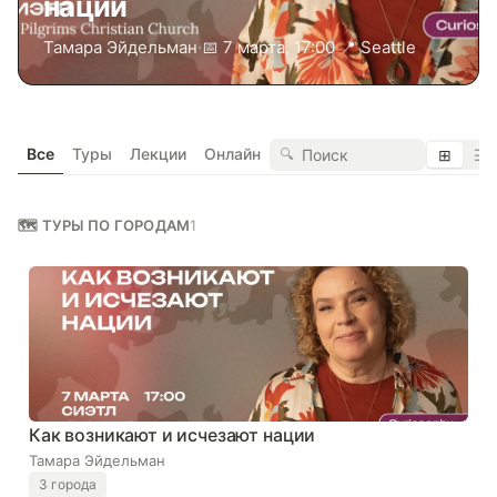
нации
Тамара Эйдельман
·
📅 7 марта, 17:00
·
📍 Seattle
Все
Туры
Лекции
Онлайн
🔍
⊞
☰
🗺 ТУРЫ ПО ГОРОДАМ
1
Как возникают и исчезают нации
Тамара Эйдельман
3 города