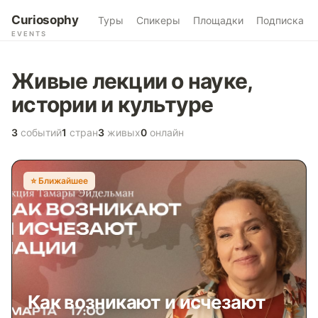
Curiosophy
Туры
Спикеры
Площадки
Подписка
EVENTS
Живые лекции о науке,
истории и культуре
3
событий
1
стран
3
живых
0
онлайн
⭐️ Ближайшее
Как возникают и исчезают