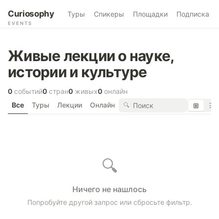
Curiosophy
Туры
Спикеры
Площадки
Подписка
EVENTS
Живые лекции о науке,
истории и культуре
0
событий
0
стран
0
живых
0
онлайн
Все
Туры
Лекции
Онлайн
🔍
⊞
☰
🔍
Ничего не нашлось
Попробуйте другой запрос или сбросьте фильтр.