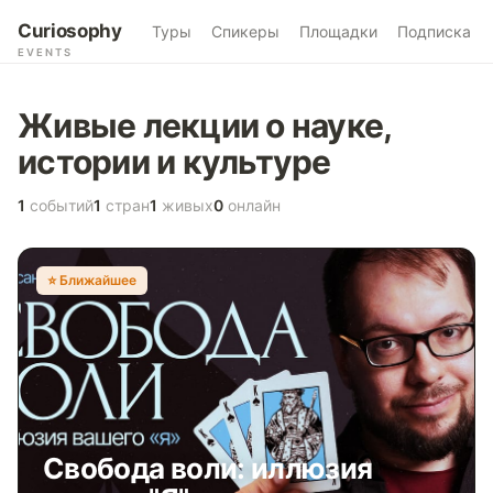
Curiosophy
Туры
Спикеры
Площадки
Подписка
EVENTS
Живые лекции о науке,
истории и культуре
1
событий
1
стран
1
живых
0
онлайн
⭐️ Ближайшее
Свобода воли: иллюзия