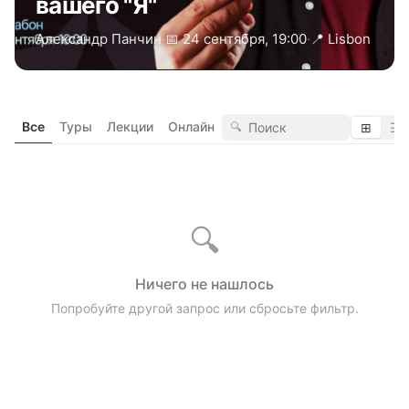
вашего "Я"
Александр Панчин
·
📅 24 сентября, 19:00
·
📍 Lisbon
Все
Туры
Лекции
Онлайн
🔍
⊞
☰
🔍
Ничего не нашлось
Попробуйте другой запрос или сбросьте фильтр.