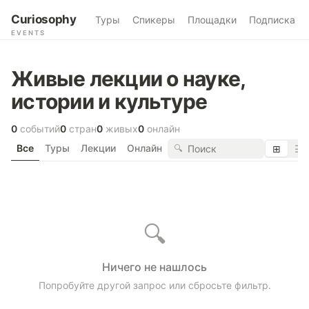
Curiosophy
Туры
Спикеры
Площадки
Подписка
EVENTS
Живые лекции о науке,
истории и культуре
0
событий
0
стран
0
живых
0
онлайн
Все
Туры
Лекции
Онлайн
🔍
⊞
☰
🔍
Ничего не нашлось
Попробуйте другой запрос или сбросьте фильтр.