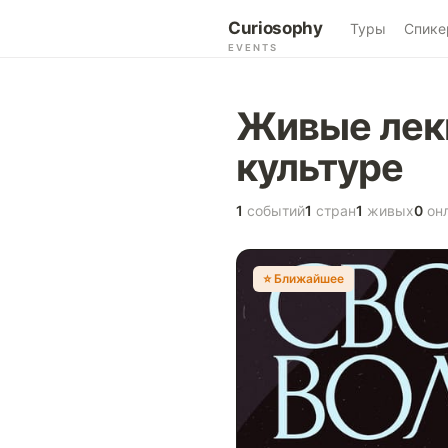
Curiosophy
Туры
Спике
EVENTS
Живые лекц
культуре
1
событий
1
стран
1
живых
0
он
⭐️ Ближайшее