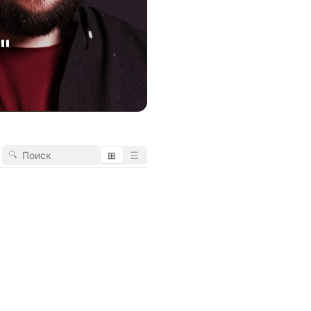
"
🔍
⊞
☰