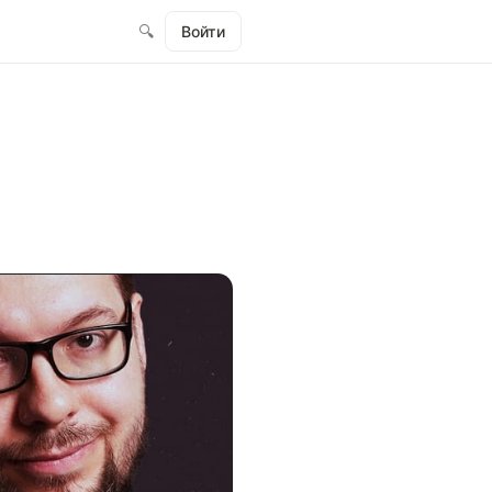
🔍
Войти