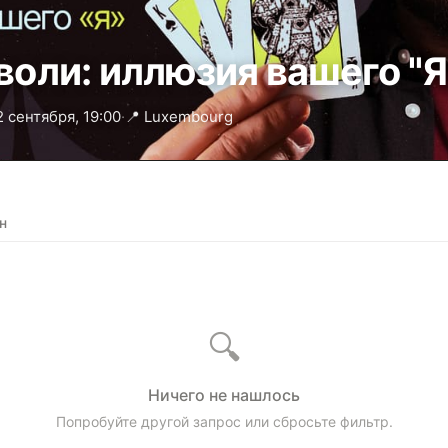
воли: иллюзия вашего "Я
2 сентября, 19:00
·
📍 Luxembourg
н
🔍
Ничего не нашлось
Попробуйте другой запрос или сбросьте фильтр.