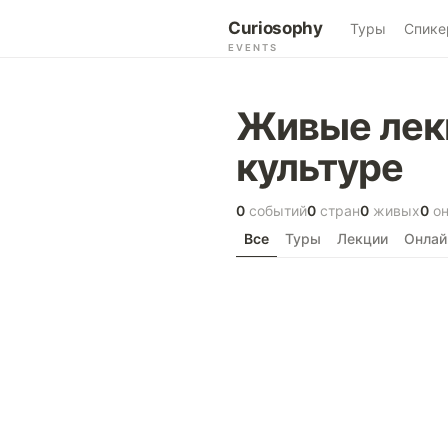
Curiosophy
Туры
Спике
EVENTS
Живые лекц
культуре
0
событий
0
стран
0
живых
0
он
Все
Туры
Лекции
Онлай