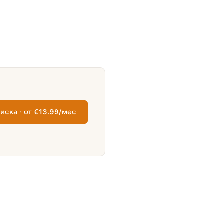
иска · от €13.99/мес