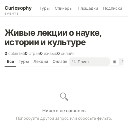
Curiosophy
Туры
Спикеры
Площадки
Подписка
EVENTS
Живые лекции о науке,
истории и культуре
0
событий
0
стран
0
живых
0
онлайн
Все
Туры
Лекции
Онлайн
🔍
⊞
☰
🔍
Ничего не нашлось
Попробуйте другой запрос или сбросьте фильтр.