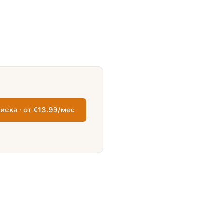
иска · от €13.99/мес