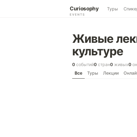
Curiosophy
Туры
Спике
EVENTS
Живые лекц
культуре
0
событий
0
стран
0
живых
0
он
Все
Туры
Лекции
Онлай