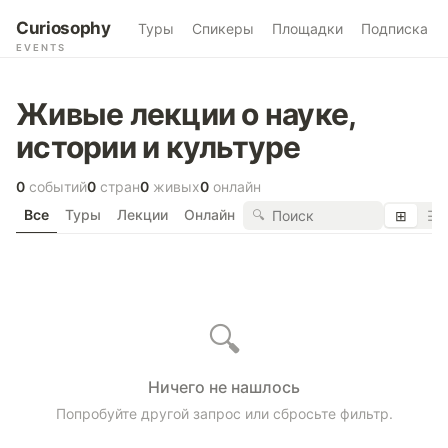
Curiosophy
Туры
Спикеры
Площадки
Подписка
EVENTS
Живые лекции о науке,
истории и культуре
0
событий
0
стран
0
живых
0
онлайн
Все
Туры
Лекции
Онлайн
🔍
⊞
☰
🔍
Ничего не нашлось
Попробуйте другой запрос или сбросьте фильтр.