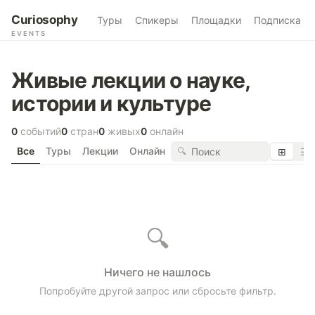
Curiosophy
Туры
Спикеры
Площадки
Подписка
EVENTS
Живые лекции о науке,
истории и культуре
0
событий
0
стран
0
живых
0
онлайн
Все
Туры
Лекции
Онлайн
🔍
⊞
☰
🔍
Ничего не нашлось
Попробуйте другой запрос или сбросьте фильтр.