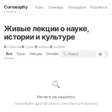
Curiosophy
Туры
Спикеры
Площадки
Подписка
EVENTS
Живые лекции о науке,
истории и культуре
0
событий
0
стран
0
живых
0
онлайн
Все
Туры
Лекции
Онлайн
🔍
⊞
☰
🔍
Ничего не нашлось
Попробуйте другой запрос или сбросьте фильтр.