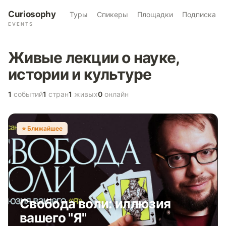
Curiosophy
Туры
Спикеры
Площадки
Подписка
EVENTS
Живые лекции о науке,
истории и культуре
1
событий
1
стран
1
живых
0
онлайн
⭐️ Ближайшее
Свобода воли: иллюзия
вашего "Я"