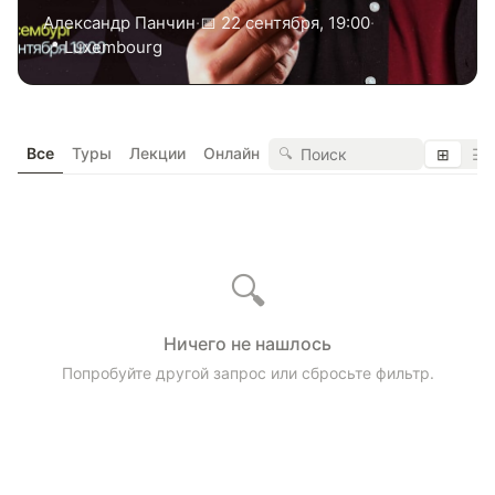
Александр Панчин
·
📅 22 сентября, 19:00
·
📍 Luxembourg
Все
Туры
Лекции
Онлайн
🔍
⊞
☰
🔍
Ничего не нашлось
Попробуйте другой запрос или сбросьте фильтр.