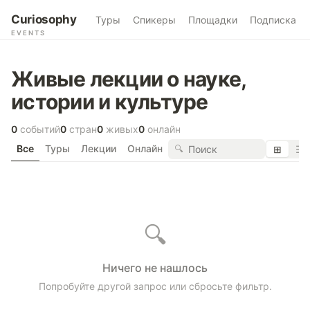
Curiosophy
Туры
Спикеры
Площадки
Подписка
EVENTS
Живые лекции о науке,
истории и культуре
0
событий
0
стран
0
живых
0
онлайн
Все
Туры
Лекции
Онлайн
🔍
⊞
☰
🔍
Ничего не нашлось
Попробуйте другой запрос или сбросьте фильтр.