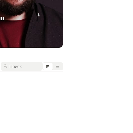
"
🔍
⊞
☰