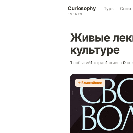
Curiosophy
Туры
Спике
EVENTS
Живые лекц
культуре
1
событий
1
стран
1
живых
0
он
⭐️ Ближайшее