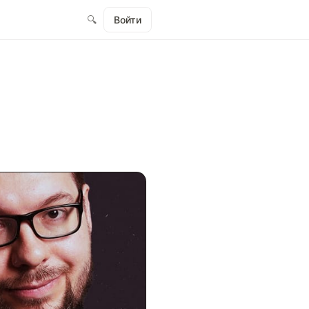
🔍
Войти