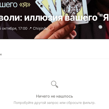
воли: иллюзия вашего "Я
5 октября, 17:00
·
📍 Chișinău
н
🔍
Ничего не нашлось
Попробуйте другой запрос или сбросьте фильтр.