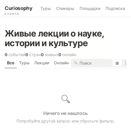
Curiosophy
Туры
Спикеры
Площадки
Подписка
EVENTS
Живые лекции о науке,
истории и культуре
0
событий
0
стран
0
живых
0
онлайн
Все
Туры
Лекции
Онлайн
🔍
⊞
☰
🔍
Ничего не нашлось
Попробуйте другой запрос или сбросьте фильтр.