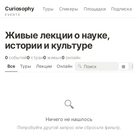
Curiosophy
Туры
Спикеры
Площадки
Подписка
EVENTS
Живые лекции о науке,
истории и культуре
0
событий
0
стран
0
живых
0
онлайн
Все
Туры
Лекции
Онлайн
🔍
⊞
☰
🔍
Ничего не нашлось
Попробуйте другой запрос или сбросьте фильтр.