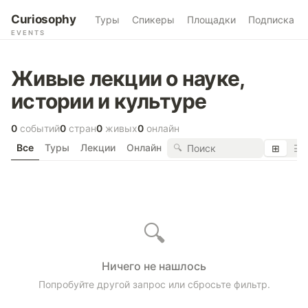
Curiosophy
Туры
Спикеры
Площадки
Подписка
EVENTS
Живые лекции о науке,
истории и культуре
0
событий
0
стран
0
живых
0
онлайн
Все
Туры
Лекции
Онлайн
🔍
⊞
☰
🔍
Ничего не нашлось
Попробуйте другой запрос или сбросьте фильтр.