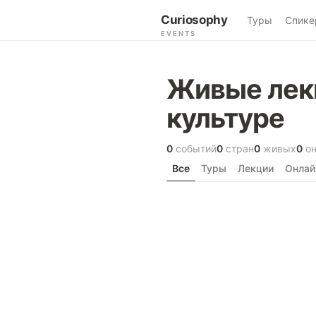
Curiosophy
Туры
Спике
EVENTS
Живые лекц
культуре
0
событий
0
стран
0
живых
0
он
Все
Туры
Лекции
Онлай