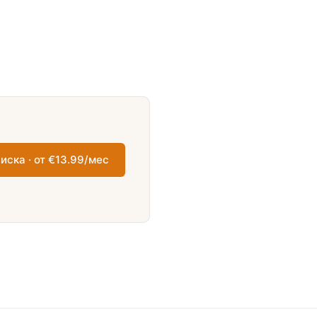
иска · от €13.99/мес