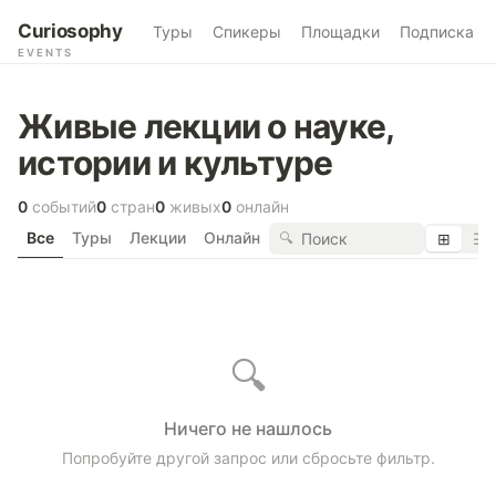
Curiosophy
Туры
Спикеры
Площадки
Подписка
EVENTS
Живые лекции о науке,
истории и культуре
0
событий
0
стран
0
живых
0
онлайн
Все
Туры
Лекции
Онлайн
🔍
⊞
☰
🔍
Ничего не нашлось
Попробуйте другой запрос или сбросьте фильтр.