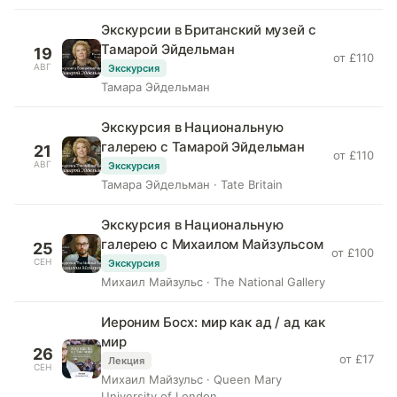
Экскурсии в Британский музей с
Тамарой Эйдельман
19
от £110
АВГ
Экскурсия
Тамара Эйдельман
Экскурсия в Национальную
галерею с Тамарой Эйдельман
21
от £110
АВГ
Экскурсия
Тамара Эйдельман · Tate Britain
Экскурсия в Национальную
галерею с Михаилом Майзульсом
25
от £100
СЕН
Экскурсия
Михаил Майзульс · The National Gallery
Иероним Босх: мир как ад / ад как
мир
26
от £17
Лекция
СЕН
Михаил Майзульс · Queen Mary
University of London