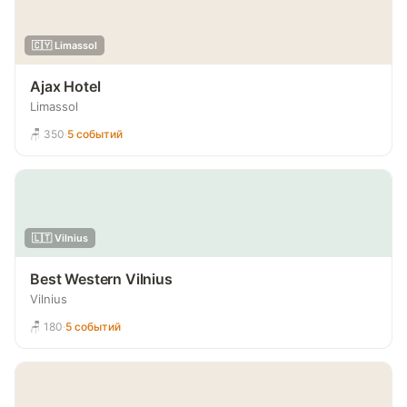
🇨🇾 Limassol
Ajax Hotel
Limassol
🪑 350
·
5 событий
🇱🇹 Vilnius
Best Western Vilnius
Vilnius
🪑 180
·
5 событий