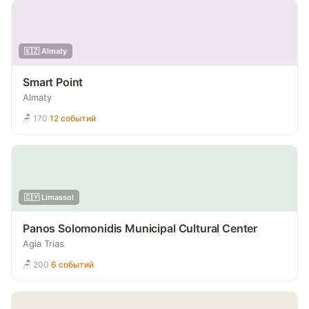
🇰🇿 Almaty
Smart Point
Almaty
🪑 170
·
12 событий
🇨🇾 Limassol
Panos Solomonidis Municipal Cultural Center
Agia Trias
🪑 200
·
6 событий