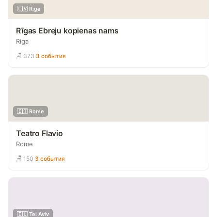
🇱🇻 Riga
Rīgas Ebreju kopienas nams
Riga
🪑 373
·
3 события
🇮🇹 Rome
Teatro Flavio
Rome
🪑 150
·
3 события
🇮🇱 Tel Aviv