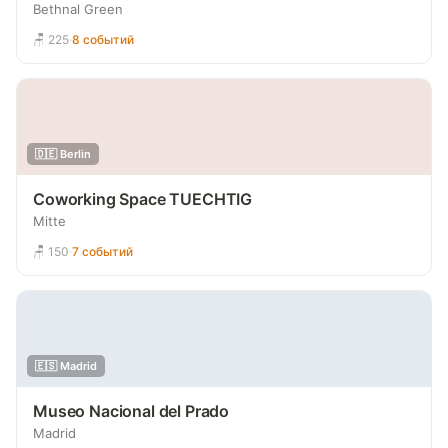
Bethnal Green
🪑 225
·
8 событий
🇩🇪 Berlin
Coworking Space TUECHTIG
Mitte
🪑 150
·
7 событий
🇪🇸 Madrid
Museo Nacional del Prado
Madrid