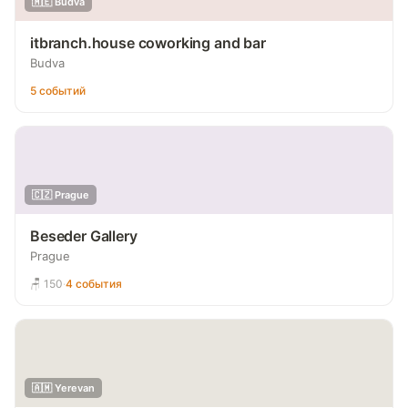
🇲🇪 Budva
itbranch.house coworking and bar
Budva
5 событий
🇨🇿 Prague
Beseder Gallery
Prague
🪑 150
·
4 события
🇦🇲 Yerevan