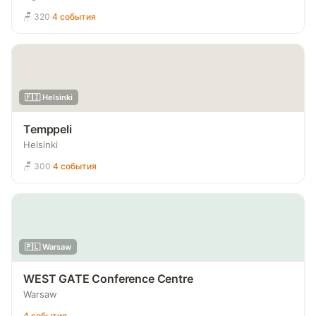
🪑 320
·
4 события
🇫🇮 Helsinki
Temppeli
Helsinki
🪑 300
·
4 события
🇵🇱 Warsaw
WEST GATE Conference Centre
Warsaw
4 события