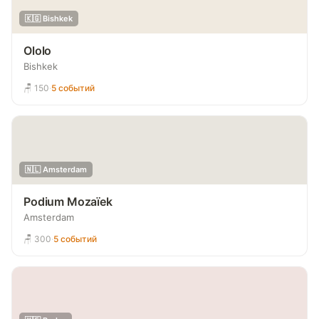
🇰🇬 Bishkek
Ololo
Bishkek
🪑 150
·
5 событий
🇳🇱 Amsterdam
Podium Mozaïek
Amsterdam
🪑 300
·
5 событий