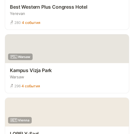
Best Western Plus Congress Hotel
Yerevan
🪑 280
·
4 события
🇵🇱 Warsaw
Kampus Vizja Park
Warsaw
🪑 296
·
4 события
🇦🇹 Vienna
LORELY-Saal