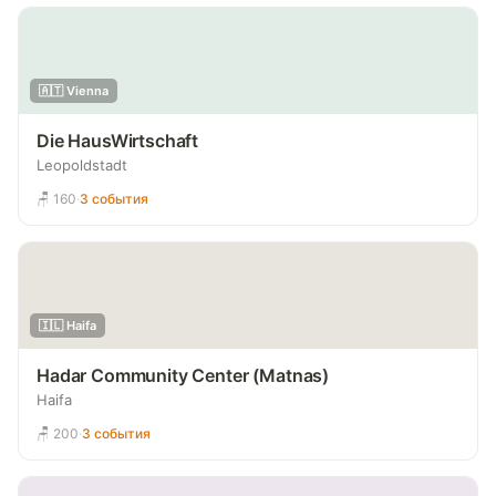
🇦🇹 Vienna
Die HausWirtschaft
Leopoldstadt
🪑 160
·
3 события
🇮🇱 Haifa
Hadar Community Center (Matnas)
Haifa
🪑 200
·
3 события