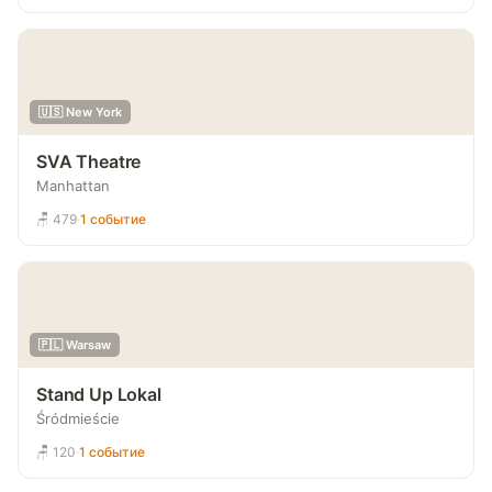
🇺🇸 New York
SVA Theatre
Manhattan
🪑 479
·
1 событие
🇵🇱 Warsaw
Stand Up Lokal
Śródmieście
🪑 120
·
1 событие