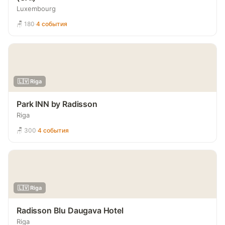
Luxembourg
🪑 180
·
4 события
🇱🇻 Riga
Park INN by Radisson
Riga
🪑 300
·
4 события
🇱🇻 Riga
Radisson Blu Daugava Hotel
Riga