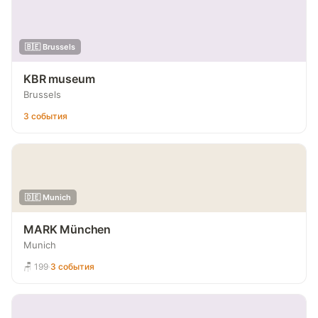
🇧🇪 Brussels
KBR museum
Brussels
3 события
🇩🇪 Munich
MARK München
Munich
🪑 199
·
3 события