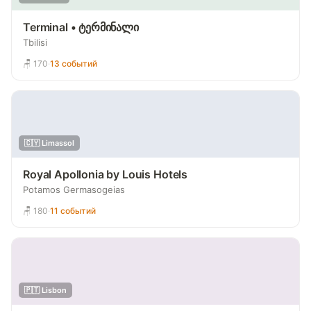
Terminal • ტერმინალი
Tbilisi
🪑 170
·
13 событий
🇨🇾 Limassol
Royal Apollonia by Louis Hotels
Potamos Germasogeias
🪑 180
·
11 событий
🇵🇹 Lisbon