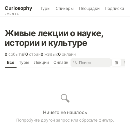
Curiosophy
Туры
Спикеры
Площадки
Подписка
EVENTS
Живые лекции о науке,
истории и культуре
0
событий
0
стран
0
живых
0
онлайн
Все
Туры
Лекции
Онлайн
🔍
⊞
☰
🔍
Ничего не нашлось
Попробуйте другой запрос или сбросьте фильтр.