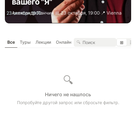
вашего "Я"
Александр Панчин
·
📅 23 октября, 19:00
·
📍 Vienna
Все
Туры
Лекции
Онлайн
🔍
⊞
☰
🔍
Ничего не нашлось
Попробуйте другой запрос или сбросьте фильтр.