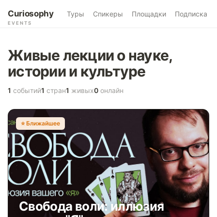
Curiosophy
Туры
Спикеры
Площадки
Подписка
EVENTS
Живые лекции о науке,
истории и культуре
1
событий
1
стран
1
живых
0
онлайн
⭐️ Ближайшее
Свобода воли: иллюзия