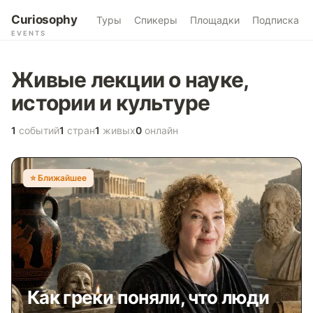
Curiosophy
Туры
Спикеры
Площадки
Подписка
EVENTS
Живые лекции о науке,
истории и культуре
1
событий
1
стран
1
живых
0
онлайн
⭐️ Ближайшее
Как греки поняли, что люди