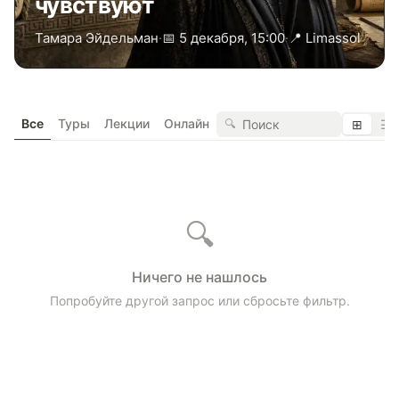
чувствуют
Тамара Эйдельман
·
📅 5 декабря, 15:00
·
📍 Limassol
Все
Туры
Лекции
Онлайн
🔍
⊞
☰
🔍
Ничего не нашлось
Попробуйте другой запрос или сбросьте фильтр.