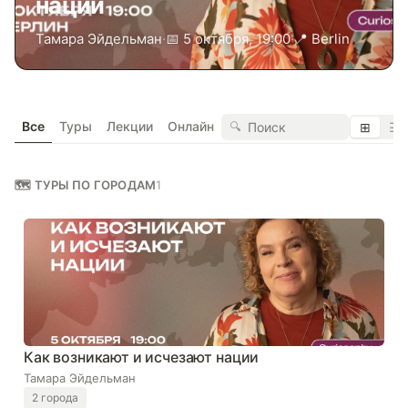
нации
Тамара Эйдельман
·
📅 5 октября, 19:00
·
📍 Berlin
Все
Туры
Лекции
Онлайн
🔍
⊞
☰
🗺 ТУРЫ ПО ГОРОДАМ
1
Как возникают и исчезают нации
Тамара Эйдельман
2 города