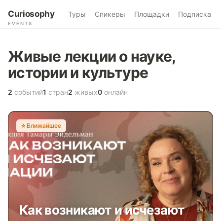
Curiosophy
Туры
Спикеры
Площадки
Подписка
EVENTS
Живые лекции о науке,
истории и культуре
2
событий
1
стран
2
живых
0
онлайн
⭐️ Ближайшее
Как возникают и исчезают