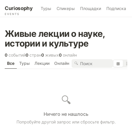
Curiosophy
Туры
Спикеры
Площадки
Подписка
EVENTS
Живые лекции о науке,
истории и культуре
0
событий
0
стран
0
живых
0
онлайн
Все
Туры
Лекции
Онлайн
🔍
⊞
☰
🔍
Ничего не нашлось
Попробуйте другой запрос или сбросьте фильтр.