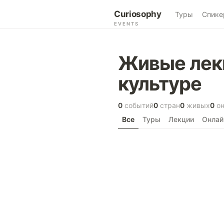
Curiosophy
Туры
Спике
EVENTS
Живые лекц
культуре
0
событий
0
стран
0
живых
0
он
Все
Туры
Лекции
Онлай