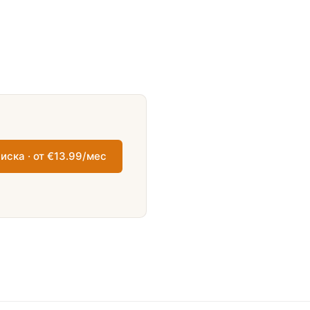
иска · от €13.99/мес