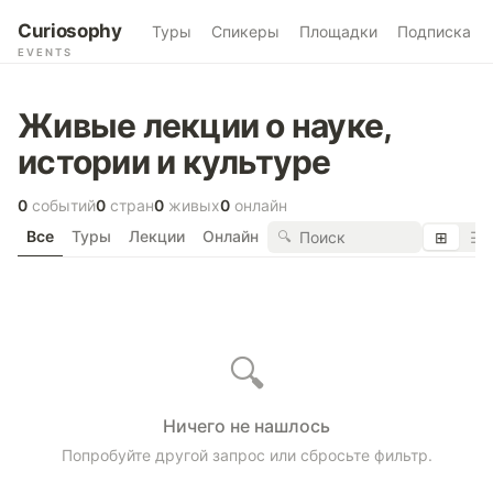
Curiosophy
Туры
Спикеры
Площадки
Подписка
EVENTS
Живые лекции о науке,
истории и культуре
0
событий
0
стран
0
живых
0
онлайн
Все
Туры
Лекции
Онлайн
🔍
⊞
☰
🔍
Ничего не нашлось
Попробуйте другой запрос или сбросьте фильтр.