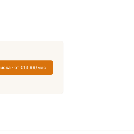
иска · от €13.99/мес