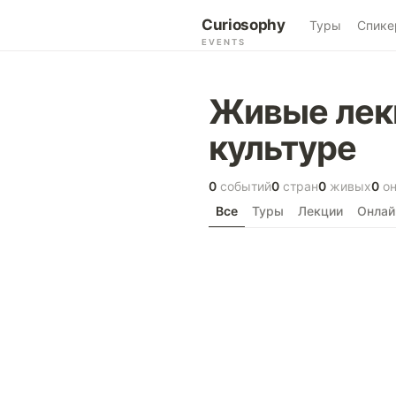
Curiosophy
Туры
Спике
EVENTS
Живые лекц
культуре
0
событий
0
стран
0
живых
0
он
Все
Туры
Лекции
Онлай