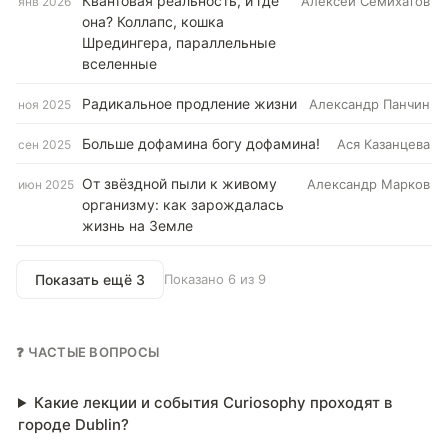
Квантовая реальность, и где
Алексей Семихатов
янв 2026
она? Коллапс, кошка
Шредингера, параллельные
вселенные
Радикальное продление жизни
Александр Панчин
ноя 2025
Больше дофамина богу дофамина!
Ася Казанцева
сен 2025
От звёздной пыли к живому
Александр Марков
июн 2025
организму: как зарождалась
жизнь на Земле
Показать ещё 3
Показано 6 из 9
❓ ЧАСТЫЕ ВОПРОСЫ
Какие лекции и события Curiosophy проходят в
городе Dublin?