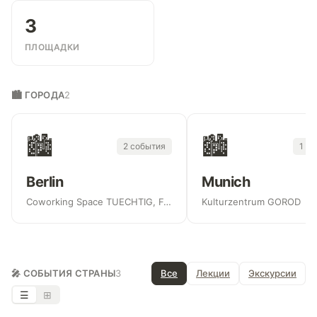
3
ПЛОЩАДКИ
🏙 ГОРОДА
2
🏙
🏙
2 события
1 с
Berlin
Munich
Coworking Space TUECHTIG, Forum Factory Berlin
Kulturzentrum GOROD
🎤 СОБЫТИЯ СТРАНЫ
3
Все
Лекции
Экскурсии
☰
⊞