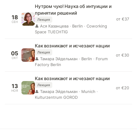
Нутром чую! Наука об интуиции и
принятии решений
18
от €37
Лекция
СЕН
👤 Ася Казанцева · Berlin · Coworking
Space TUECHTIG
Как возникают и исчезают нации
05
Лекция
от €30
ОКТ
👤 Тамара Эйдельман · Berlin · Forum
Factory Berlin
Как возникают и исчезают нации
13
Лекция
от €20
НОЯ
👤 Тамара Эйдельман · Munich ·
Kulturzentrum GOROD