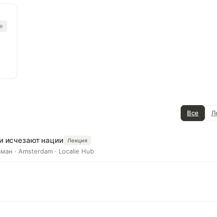
е
Все
Л
 и исчезают нации
Лекция
ман · Amsterdam · Localie Hub