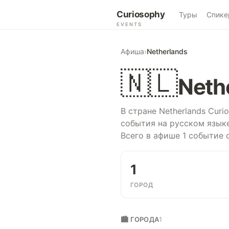
Curiosophy
Туры
Спике
EVENTS
Афиша
›
Netherlands
🇳🇱
Neth
В стране Netherlands Cur
события на русском языке
Всего в афише 1 событие 
1
ГОРОД
🏙 ГОРОДА
1