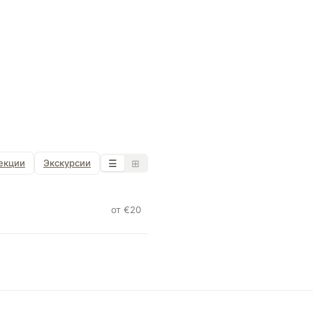
екции
Экскурсии
☰
⊞
от €20