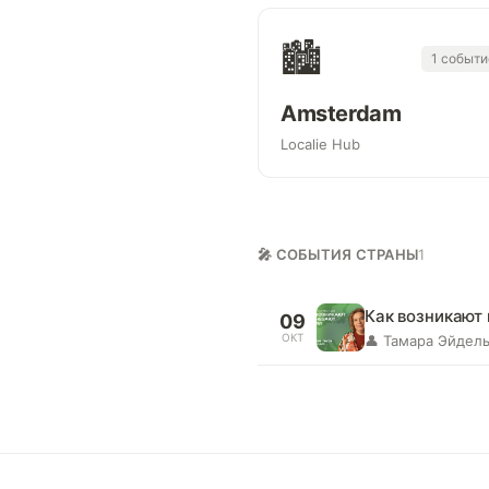
🏙
1 событи
Amsterdam
Localie Hub
🎤 СОБЫТИЯ СТРАНЫ
1
Как возникают
09
ОКТ
👤 Тамара Эйдель