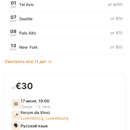
01
Tel Aviv
от ₪150
ДЕК
07
Seattle
от $70
МАР
09
Palo Alto
от $70
МАР
13
New York
от $50
МАР
Смотреть все 11 дат →
€30
от
17 июня, 19:00
📅
Среда · ~2 часа
Forum da Vinci
📍
Luxembourg
,
Luxembourg
🗣
Русский язык