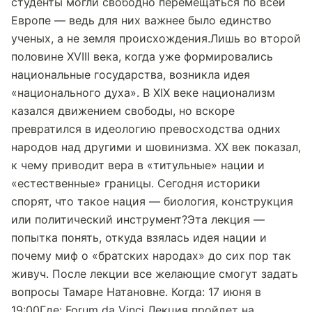
студенты могли свободно перемещаться по всей
Европе — ведь для них важнее было единство
ученых, а не земля происхождения.Лишь во второй
половине XVIII века, когда уже формировались
национальные государства, возникла идея
«национального духа». В XIX веке национализм
казался движением свободы, но вскоре
превратился в идеологию превосходства одних
народов над другими и шовинизма. XX век показал,
к чему приводит вера в «титульные» нации и
«естественные» границы. Сегодня историки
спорят, что такое нация — биология, конструкция
или политический инструмент?Эта лекция —
попытка понять, откуда взялась идея нации и
почему миф о «братских народах» до сих пор так
живуч. После лекции все желающие смогут задать
вопросы Тамаре Натановне. Когда: 17 июня в
19:00Где: Forum da Vinci Лекция пройдет на