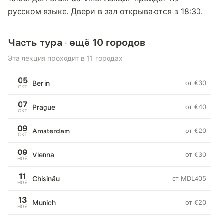
русском языке. Двери в зал открываются в 18:30.
Часть тура · ещё 10 городов
Эта лекция проходит в 11 городах
05
Berlin
от €30
ОКТ
07
Prague
от €40
ОКТ
09
Amsterdam
от €20
ОКТ
09
Vienna
от €30
НОЯ
11
Chișinău
от MDL405
НОЯ
13
Munich
от €20
НОЯ