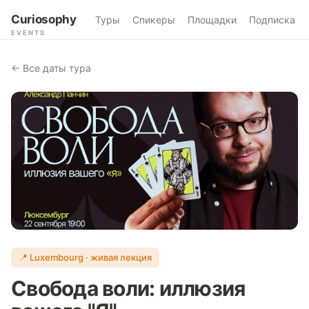
Curiosophy
Туры
Спикеры
Площадки
Подписка
EVENTS
← Все даты тура
📍 Luxembourg · живая лекция
Свобода воли: иллюзия