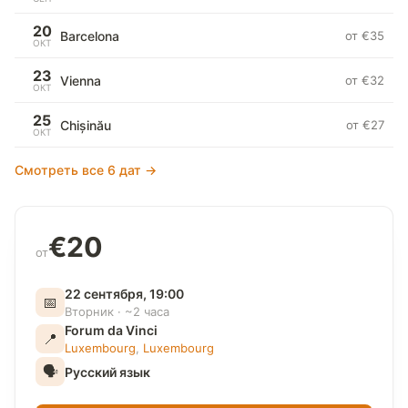
20
Barcelona
от €35
ОКТ
23
Vienna
от €32
ОКТ
25
Chișinău
от €27
ОКТ
Смотреть все 6 дат →
€20
от
22 сентября, 19:00
📅
Вторник · ~2 часа
Forum da Vinci
📍
Luxembourg
,
Luxembourg
🗣
Русский язык