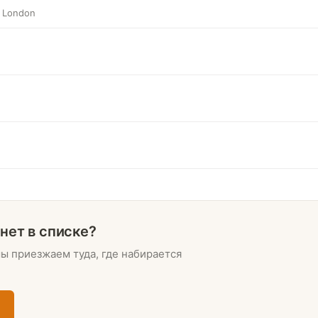
f London
нет в списке?
мы приезжаем туда, где набирается