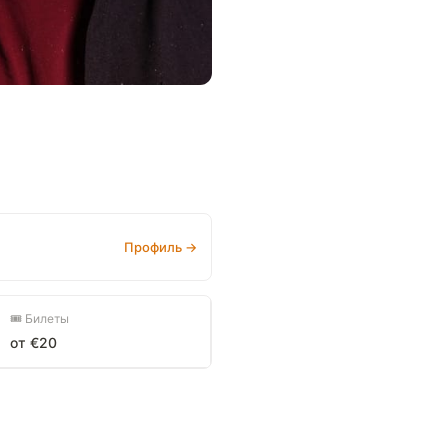
Профиль →
🎟 Билеты
от €20