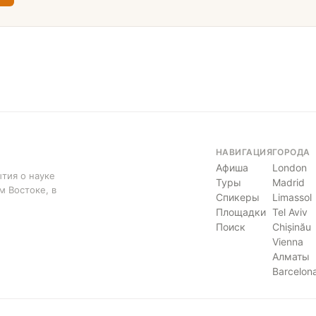
НАВИГАЦИЯ
ГОРОДА
Афиша
London
тия о науке
Туры
Madrid
м Востоке, в
Спикеры
Limassol
Площадки
Tel Aviv
Поиск
Chișinău
Vienna
Алматы
Barcelon