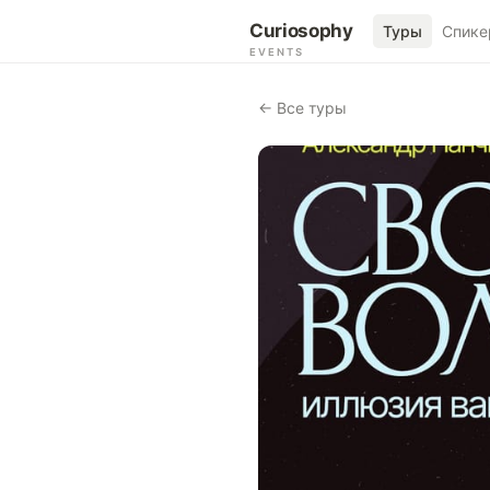
Curiosophy
Туры
Спике
EVENTS
← Все туры