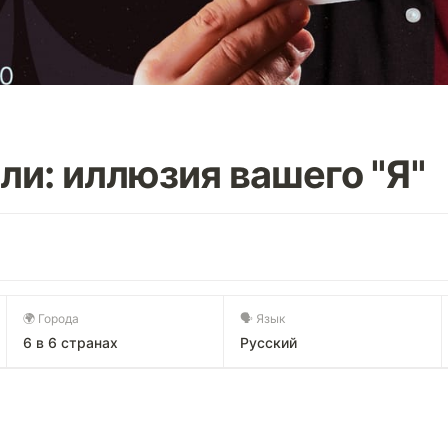
ли: иллюзия вашего "Я"
🌍 Города
🗣 Язык
6 в 6 странах
Русский