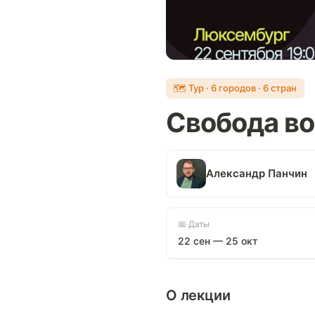
🗺 Тур · 6 городов · 6 стран
Свобода во
Александр Панчин
📅 Даты
22 сен — 25 окт
О лекции