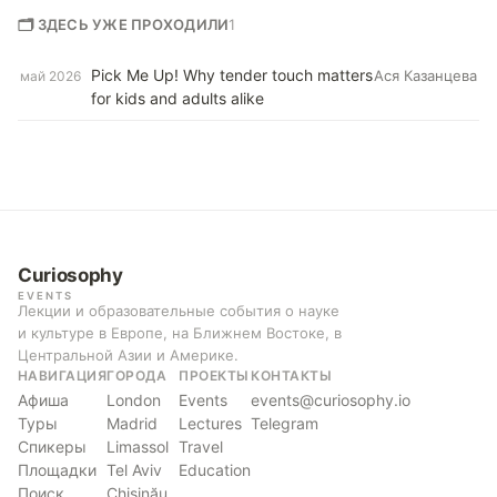
🗂 ЗДЕСЬ УЖЕ ПРОХОДИЛИ
1
Pick Me Up! Why tender touch matters
Ася Казанцева
май 2026
for kids and adults alike
Curiosophy
EVENTS
Лекции и образовательные события о науке
и культуре в Европе, на Ближнем Востоке, в
Центральной Азии и Америке.
НАВИГАЦИЯ
ГОРОДА
ПРОЕКТЫ
КОНТАКТЫ
Афиша
London
Events
events@curiosophy.io
Туры
Madrid
Lectures
Telegram
Спикеры
Limassol
Travel
Площадки
Tel Aviv
Education
Поиск
Chișinău