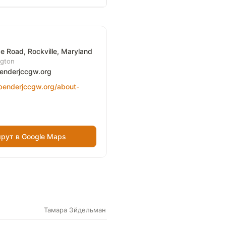
 Road, Rockville, Maryland
ngton
enderjccgw.org
benderjccgw.org/about-
рут в Google Maps
Тамара Эйдельман