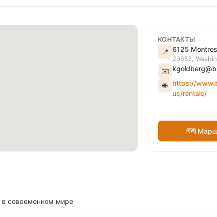
КОНТАКТЫ
6125 Montrose
📍
20852, Washi
kgoldberg@b
✉️
https://www.
🌐
us/rentals/
🗺 Марш
а в современном мире