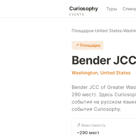
Curiosophy
Туры
Спике
EVENTS
Площадки
›
United States
›
Washi
📍 Площадка
Bender JCC
Washington
,
United States
Bender JCC of Greater Wa
290 мест). Здесь Curioso
события на русском язык
события Curiosophy.
🪑 Вместимость
~290 мест