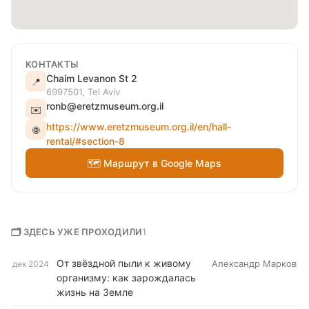
КОНТАКТЫ
Chaim Levanon St 2
📍
6997501, Tel Aviv
ronb@eretzmuseum.org.il
✉️
https://www.eretzmuseum.org.il/en/hall-
🌐
rental/#section-8
🗺 Маршрут в Google Maps
🗂 ЗДЕСЬ УЖЕ ПРОХОДИЛИ
1
От звёздной пыли к живому
Александр Марков
дек 2024
организму: как зарождалась
жизнь на Земле